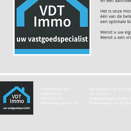
en een aantrekk
Het is onze mis
één van de bela
een optimale k
Wenst u uw ei
Wenst u een vri
Centrumlaan 20/2
Derdenrekening: BE18 1
9400 Ninove
BIV: 512.575
0474/292716
Ondernemingsnummer: B
vdtimmo@outlook.com
Onderworpen aan de deon