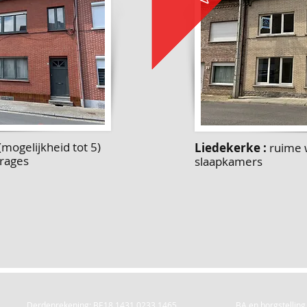
mogelijkheid tot 5)
Liedekerke :
r
uime
arages
slaapkamers
Derdenrekening: BE18 1431 0233 1465
BA en borgstelling