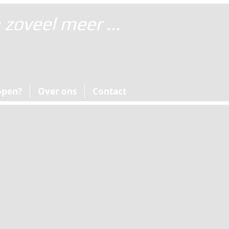
zoveel meer ...
open?
Over ons
Contact