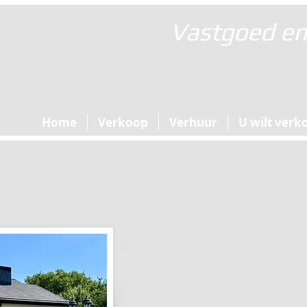
Vastgoed en 
Home
Verkoop
Verhuur
U wilt verk