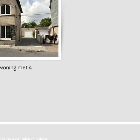
woning met 4
 via NV AXA Belgium polisnr.